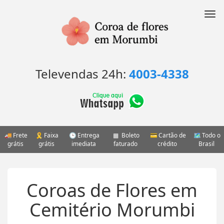
Pular
para
Nav
o
conteúdo
Televendas 24h:
4003-4338
Frete
Faixa
Entrega
Boleto
Cartão de
Todo o
grátis
grátis
imediata
faturado
crédito
Brasil
Coroas de Flores em
Cemitério Morumbi