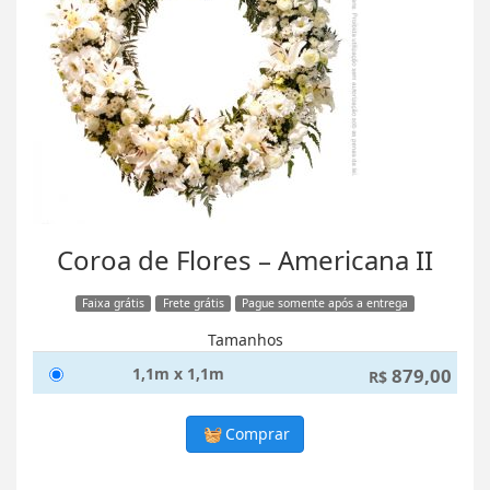
Coroa de Flores – Americana II
Faixa grátis
Frete grátis
Pague somente após a entrega
Tamanhos
1,1m x 1,1m
879,00
R$
Comprar