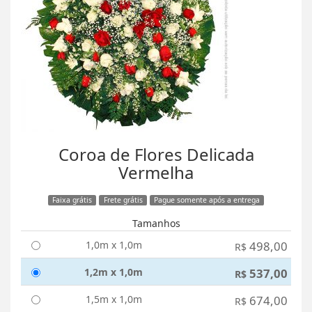
Coroa de Flores Delicada
Vermelha
Faixa grátis
Frete grátis
Pague somente após a entrega
Tamanhos
1,0m x 1,0m
498,00
R$
1,2m x 1,0m
537,00
R$
1,5m x 1,0m
674,00
R$