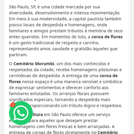
São Paulo, SP, é uma cidade marcada por sua
diversidade, desenvolvimento e intensa movimentação.
Em meio à sua modernidade, a capital paulista também
possui locais de despedida e homenagens, onde
familiares e amigos prestam tributos à memória de seus
entes queridos. Em momentos de luto, a
coroa de flores
é um gesto tradicional de respeito e carinho,
representando amor, saudade e gratidão àqueles que
partiram.
O
Cemitério Morumbi
, um dos mais conhecidos e
respeitados da cidade, recebe homenagens póstumas e
cerimônias de despedida. A entrega de uma
coroa de
flores
nesse espaço é uma maneira sensível e simbólica
de expressar sentimentos e oferecer conforto aos
familiares enlutados. Os arranjos florais possuem
significados especiais, tornando a despedida mais
2
serena e proporcionando um tributo digno e respeitoso.
Uma
floricultura
em São Paulo oferece um serviço
essencial para aqueles que desejam prestar
homenagens com flores frescas e bem arranjadas. A
entrega de coroas de flores diretamente no
Cemitério