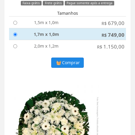
Faixa grátis
Frete grátis
Pague somente após a entrega
Tamanhos
1,5m x 1,0m
679,00
R$
1,7m x 1,0m
749,00
R$
2,0m x 1,2m
1.150,00
R$
Comprar