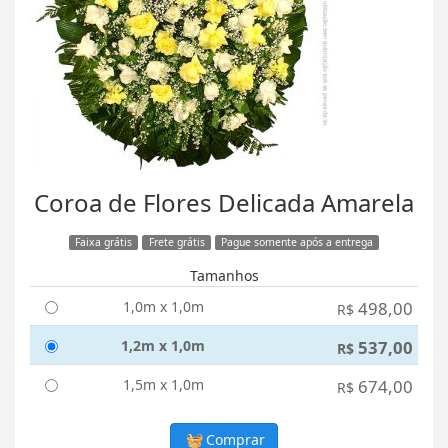
Coroa de Flores Delicada Amarela
Faixa grátis
Frete grátis
Pague somente após a entrega
Tamanhos
1,0m x 1,0m
498,00
R$
1,2m x 1,0m
537,00
R$
1,5m x 1,0m
674,00
R$
Comprar