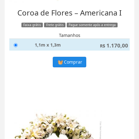
Coroa de Flores – Americana I
Faixa grátis
Frete grátis
Pague somente após a entrega
Tamanhos
1,1m x 1,3m
1.170,00
R$
Comprar