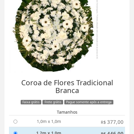
Coroa de Flores Tradicional
Branca
Faixa grátis
Frete grátis
Pague somente após a entrega
Tamanhos
1,0m x 1,0m
377,00
R$
1,2m x 1,0m
446,00
R$