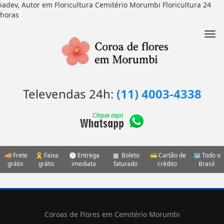
iadev, Autor em Floricultura Cemitério Morumbi Floricultura 24
Pular
horas
para
o
Nav
conteúdo
Televendas 24h:
(11) 4003-4338
Frete
Faixa
Entrega
Boleto
Cartão de
Todo o
grátis
grátis
imediata
faturado
crédito
Brasil
Coroas de Flores em Cemitério Morumbi