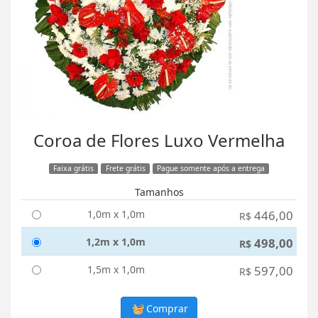
Coroa de Flores Luxo Vermelha
Faixa grátis
Frete grátis
Pague somente após a entrega
Tamanhos
1,0m x 1,0m
446,00
R$
1,2m x 1,0m
498,00
R$
1,5m x 1,0m
597,00
R$
Comprar