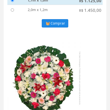
1,7m x 1,0m
1.125,00
R$
2,0m x 1,2m
1.450,00
R$
Comprar