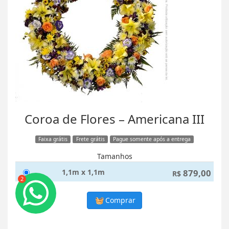
Coroa de Flores – Americana III
Faixa grátis
Frete grátis
Pague somente após a entrega
Tamanhos
1,1m x 1,1m
879,00
R$
2
Comprar