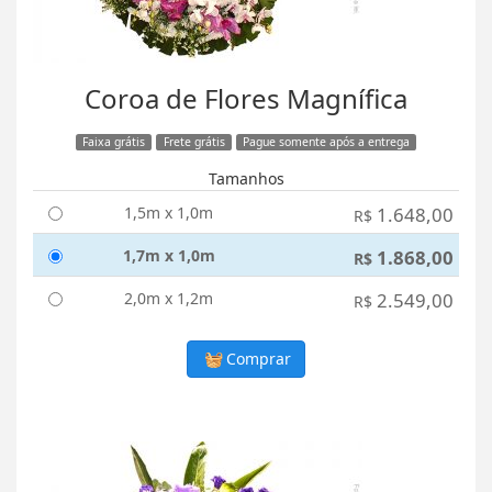
Coroa de Flores Magnífica
Faixa grátis
Frete grátis
Pague somente após a entrega
Tamanhos
1,5m x 1,0m
1.648,00
R$
1,7m x 1,0m
1.868,00
R$
2,0m x 1,2m
2.549,00
R$
Comprar