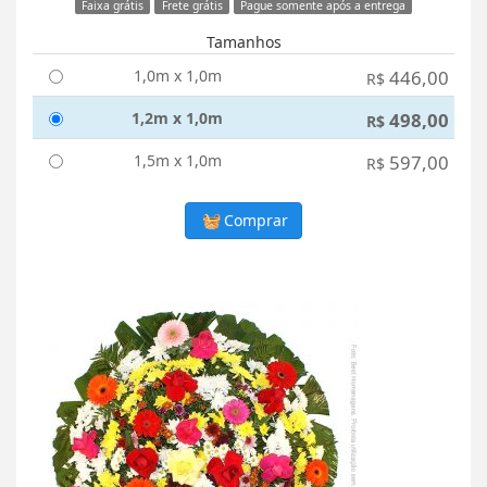
Faixa grátis
Frete grátis
Pague somente após a entrega
Tamanhos
1,0m x 1,0m
446,00
R$
1,2m x 1,0m
498,00
R$
1,5m x 1,0m
597,00
R$
Comprar