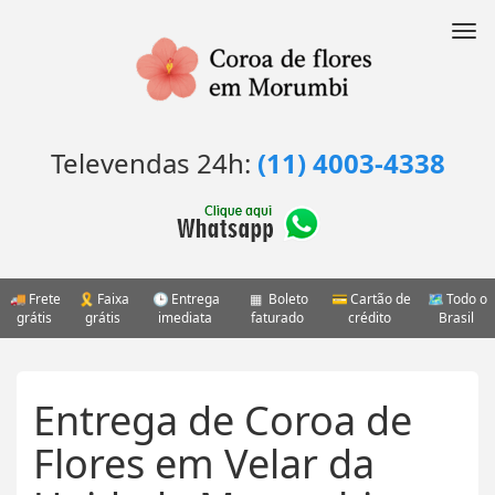
Pular
para
Nav
o
conteúdo
Televendas 24h:
(11) 4003-4338
Frete
Faixa
Entrega
Boleto
Cartão de
Todo o
grátis
grátis
imediata
faturado
crédito
Brasil
Entrega de Coroa de
Flores em Velar da