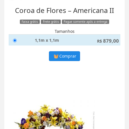
Coroa de Flores – Americana II
Faixa grátis
Frete grátis
Pague somente após a entrega
Tamanhos
1,1m x 1,1m
879,00
R$
Comprar