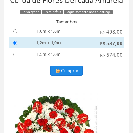
Coroa de Flores Delicada Amarela
Faixa grátis
Frete grátis
Pague somente após a entrega
Tamanhos
1,0m x 1,0m
498,00
R$
1,2m x 1,0m
537,00
R$
1,5m x 1,0m
674,00
R$
Comprar